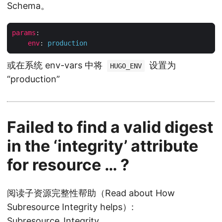
Schema。
params
:
env
:
production
或在系统 env-vars 中将
设置为
HUGO_ENV
“production”
Failed to find a valid digest
in the ‘integrity’ attribute
for resource … ?
阅读子资源完整性帮助（Read about How
Subresource Integrity helps）:
Subresource_Integrity