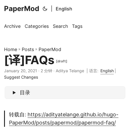
PaperMod
|
English
Archive
Categories
Search
Tags
Home
»
Posts
»
PaperMod
[译]FAQs
[draft]
January 20, 2021 · 2 分钟 · Aditya Telange |
语言:
English
|
Suggest Changes
目录
转载自:
https://adityatelange.github.io/hugo-
PaperMod/posts/papermod/papermod-faq/