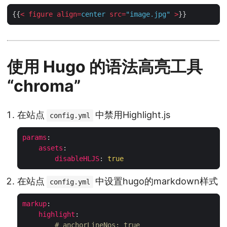
{{
< 
figure
align
=
center
src
=
"image.jpg"
 >
使用 Hugo 的语法高亮工具
“chroma”
在站点
中禁用Highlight.js
config.yml
params
:
assets
:
disableHLJS
:
true
在站点
中设置hugo的markdown样式
config.yml
markup
:
highlight
:
# anchorLineNos: true