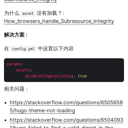
为什么
没有加载 ? :
asset
How_browsers_handle_Subresource_Integrity
解决方案 :
在
中设置以下内容
config.yml
params
:
assets
:
disableFingerprinting
:
true
相关问题：
https://stackoverflow.com/questions/6505658
5/hugo-theme-not-loading
https://stackoverflow.com/questions/6504093
1/hugo-failed-to-find-a-valid-digest-in-the-