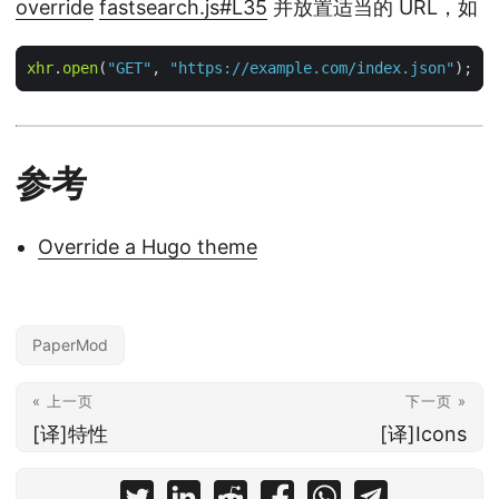
override
fastsearch.js#L35
并放置适当的 URL，如
xhr
.
open
(
"GET"
, 
"https://example.com/index.json"
参考
Override a Hugo theme
PaperMod
« 上一页
下一页 »
[译]特性
[译]Icons