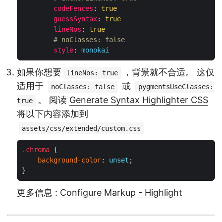
codeFences
:
true
guessSyntax
:
true
lineNos
:
true
# noClasses: false
style
:
monokai
如果你想要
，背景就不合适。 这仅
lineNos: true
适用于
或
noClasses: false
pygmentsUseClasses:
。 阅读
Generate Syntax Highlighter CSS
true
将以下内容添加到
assets/css/extended/custom.css
.
chroma
background-color
: 
unset
更多信息 :
Configure Markup - Highlight