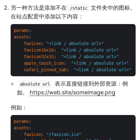
另一种方法是添加不在
文件夹中的图标。
/static
在站点配置中添加以下内容：
params
assets
:

favicon
: 
"<link / absolute url>"
favicon16x16
:  
"<link / absolute url>"
favicon32x32
:  
"<link / absolute url>"
apple_touch_icon
:  
"<link / absolute url>"
safari_pinned_tab
:  
"<link / absolute url>"
表示直接链接到外部资源：例
absolute url
如。
https://web.site/someimage.png
例如：
params
assets
:

favicon
: 
"/favicon.ico"