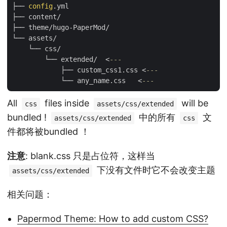
├── 
config
.yml

├── content/

├── theme/hugo-PaperMod/

└── assets/

    └── css/

        └── extended/  <
---
            ├── custom_css1.css <
---
            └── any_name.css   <
---
All
files inside
will be
css
assets/css/extended
bundled !
中的所有
文
assets/css/extended
css
件都将被bundled ！
注意
: blank.css 只是占位符，这样当
下没有文件时它不会改变主题
assets/css/extended
相关问题：
Papermod Theme: How to add custom CSS?