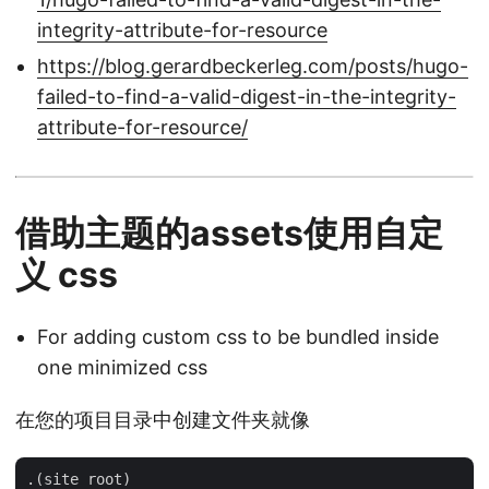
integrity-attribute-for-resource
https://blog.gerardbeckerleg.com/posts/hugo-
failed-to-find-a-valid-digest-in-the-integrity-
attribute-for-resource/
借助主题的assets使用自定
义 css
For adding custom css to be bundled inside
one minimized css
在您的项目目录中创建文件夹就像
.(site root)
