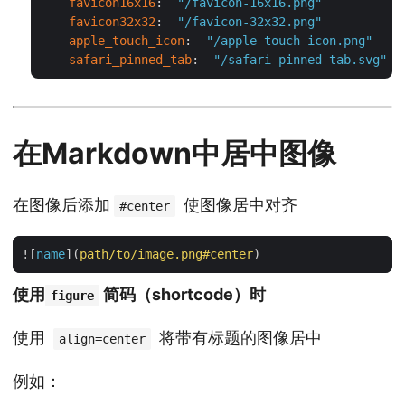
favicon16x16
:  
"/favicon-16x16.png"
favicon32x32
:  
"/favicon-32x32.png"
apple_touch_icon
:  
"/apple-touch-icon.png"
safari_pinned_tab
:  
"/safari-pinned-tab.svg"
在Markdown中居中图像
在图像后添加
使图像居中对齐
#center
![
name
](
path/to/image.png#center
使用
简码（shortcode）时
figure
使用
将带有标题的图像居中
align=center
例如：